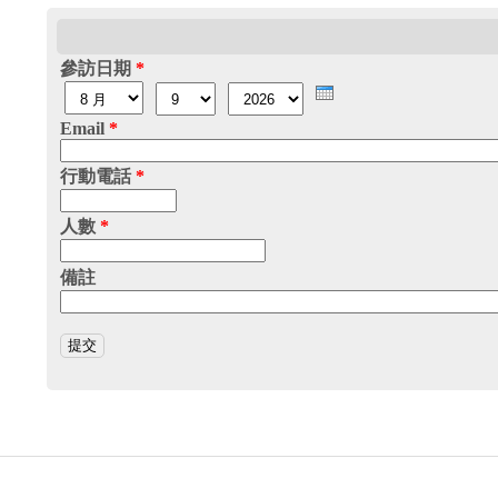
參訪日期
*
月份
日
年
Email
*
行動電話
*
人數
*
備註
主選單